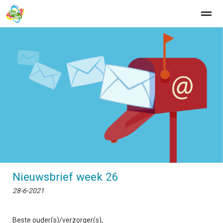
Home
Zoeken
Nieuws
Agenda
Fo
Nieuwsbrief week 26
28-6-2021
Beste ouder(s)/verzorger(s),