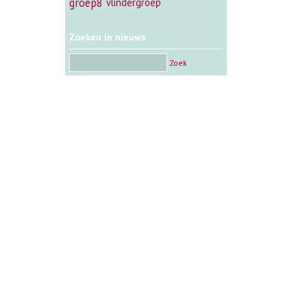
groep8
vlindergroep
Zoeken in nieuws
Zoek