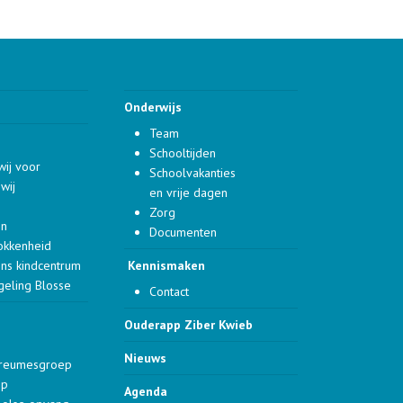
Onderwijs
Team
Schooltijden
wij voor
Schoolvakanties
wij
en vrije dagen
Zorg
en
Documenten
okkenheid
ons kindcentrum
Kennismaken
geling Blosse
Contact
Ouderapp Ziber Kwieb
Nieuws
dreumesgroep
ep
Agenda