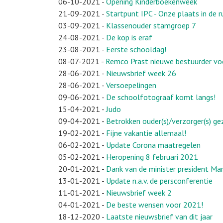
06-10-2021
-
Opening Kinderboekenweek
21-09-2021
-
Startpunt IPC - Onze plaats in de 
03-09-2021
-
Klassenouder stamgroep 7
24-08-2021
-
De kop is eraf
23-08-2021
-
Eerste schooldag!
08-07-2021
-
Remco Prast nieuwe bestuurder vo
28-06-2021
-
Nieuwsbrief week 26
28-06-2021
-
Versoepelingen
09-06-2021
-
De schoolfotograaf komt langs!
15-04-2021
-
Judo
09-04-2021
-
Betrokken ouder(s)/verzorger(s) g
19-02-2021
-
Fijne vakantie allemaal!
06-02-2021
-
Update Corona maatregelen
05-02-2021
-
Heropening 8 februari 2021
20-01-2021
-
Dank van de minister president Ma
13-01-2021
-
Update n.a.v. de persconferentie
11-01-2021
-
Nieuwsbrief week 2
04-01-2021
-
De beste wensen voor 2021!
18-12-2020
-
Laatste nieuwsbrief van dit jaar