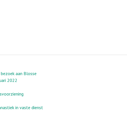
t bezoek aan Blosse
uari 2022
svoorziening
astiek in vaste dienst