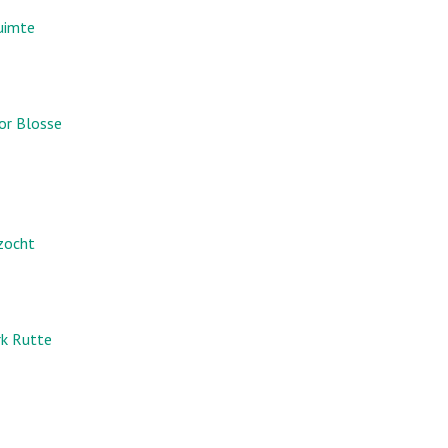
ruimte
or Blosse
ezocht
rk Rutte