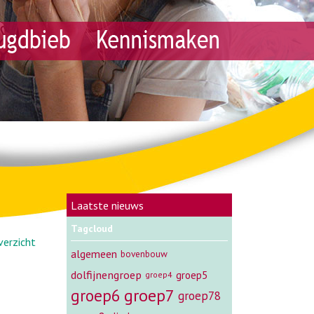
Laatste nieuws
Tagcloud
verzicht
algemeen
bovenbouw
dolfijnengroep
groep5
groep4
groep7
groep6
groep78