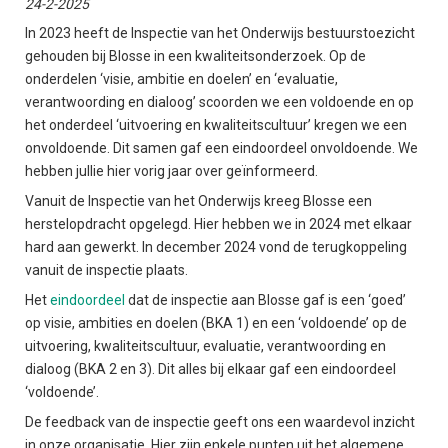
24-2-2025
In 2023 heeft de Inspectie van het Onderwijs bestuurstoezicht
gehouden bij Blosse in een kwaliteitsonderzoek. Op de
onderdelen ‘visie, ambitie en doelen’ en ‘evaluatie,
verantwoording en dialoog’ scoorden we een voldoende en op
het onderdeel ‘uitvoering en kwaliteitscultuur’ kregen we een
onvoldoende. Dit samen gaf een eindoordeel onvoldoende. We
hebben jullie hier vorig jaar over geïnformeerd.
Vanuit de Inspectie van het Onderwijs kreeg Blosse een
herstelopdracht opgelegd. Hier hebben we in 2024 met elkaar
hard aan gewerkt. In december 2024 vond de terugkoppeling
vanuit de inspectie plaats.
Het
eindoordeel
dat de inspectie aan Blosse gaf is een ‘goed’
op visie, ambities en doelen (BKA 1) en een ‘voldoende’ op de
uitvoering, kwaliteitscultuur, evaluatie, verantwoording en
dialoog (BKA 2 en 3). Dit alles bij elkaar gaf een eindoordeel
‘voldoende’.
De feedback van de inspectie geeft ons een waardevol inzicht
in onze organisatie. Hier zijn enkele punten uit het algemene