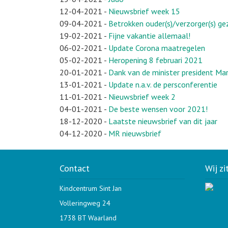
12-04-2021
-
Nieuwsbrief week 15
09-04-2021
-
Betrokken ouder(s)/verzorger(s) g
19-02-2021
-
Fijne vakantie allemaal!
06-02-2021
-
Update Corona maatregelen
05-02-2021
-
Heropening 8 februari 2021
20-01-2021
-
Dank van de minister president Ma
13-01-2021
-
Update n.a.v. de persconferentie
11-01-2021
-
Nieuwsbrief week 2
04-01-2021
-
De beste wensen voor 2021!
18-12-2020
-
Laatste nieuwsbrief van dit jaar
04-12-2020
-
MR nieuwsbrief
Contact
Wij zi
Kindcentrum Sint Jan
Volleringweg 24
1738 BT Waarland