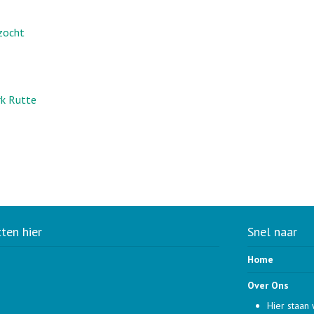
ezocht
rk Rutte
tten hier
Snel naar
Home
Over Ons
Hier staan 