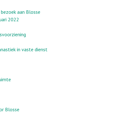
t bezoek aan Blosse
uari 2022
svoorziening
astiek in vaste dienst
ruimte
or Blosse