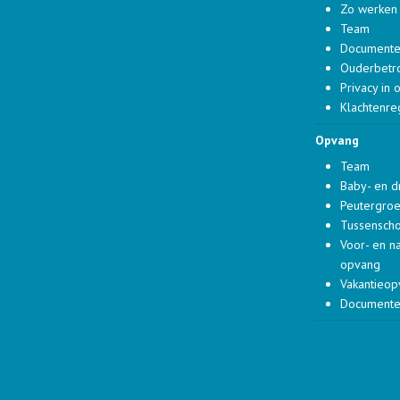
Zo werken 
Team
Document
Ouderbetr
Privacy in 
Klachtenre
Opvang
Team
Baby- en 
Peutergro
Tussensch
Voor- en n
opvang
Vakantieo
Document