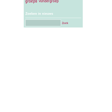
groep8
vlindergroep
Zoeken in nieuws
Zoek