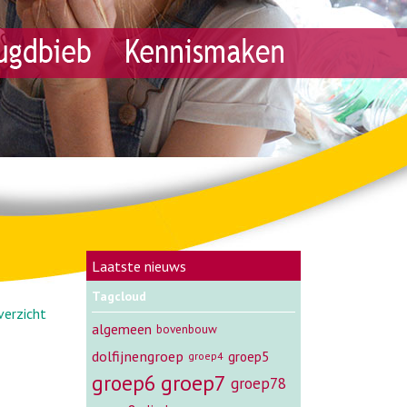
Laatste nieuws
Tagcloud
verzicht
algemeen
bovenbouw
dolfijnengroep
groep5
groep4
groep7
groep6
groep78