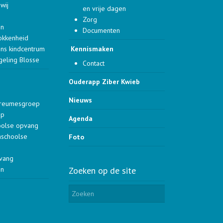
wij
en vrije dagen
Zorg
en
Documenten
okkenheid
ons kindcentrum
Kennismaken
geling Blosse
Contact
Ouderapp Ziber Kwieb
Nieuws
dreumesgroep
ep
Agenda
oolse opvang
aschoolse
Foto
pvang
en
Zoeken op de site