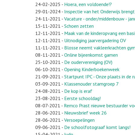
24-02-2025
-
Hoera, een voldoende!?
29-01-2024
-
Inspectie van het Onderwijs breng
24-11-2021
-
Vacature - onder/middenbouw - jan
15-11-2021
-
Schoen zetten
12-11-2021
-
Maak van de kinderopvang een basi
12-11-2021
-
Uitnodiging jaarvergadering OV
11-11-2021
-
Blosse neemt vakleerkrachten gymn
08-11-2021
-
Online bijeenkomst gamen
25-10-2021
-
De oudervereniging (OV)
06-10-2021
-
Opening Kinderboekenweek
21-09-2021
-
Startpunt IPC - Onze plaats in de 
03-09-2021
-
Klassenouder stamgroep 7
24-08-2021
-
De kop is eraf
23-08-2021
-
Eerste schooldag!
08-07-2021
-
Remco Prast nieuwe bestuurder vo
28-06-2021
-
Nieuwsbrief week 26
28-06-2021
-
Versoepelingen
09-06-2021
-
De schoolfotograaf komt langs!
15-04-2021
-
Judo