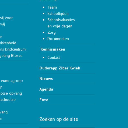
Team
Schooltijden
wij voor
Schoolvakanties
wij
en vrije dagen
Zorg
en
Documenten
okkenheid
ons kindcentrum
Kennismaken
geling Blosse
Contact
Ouderapp Ziber Kwieb
Nieuws
dreumesgroep
ep
Agenda
oolse opvang
aschoolse
Foto
pvang
en
Zoeken op de site