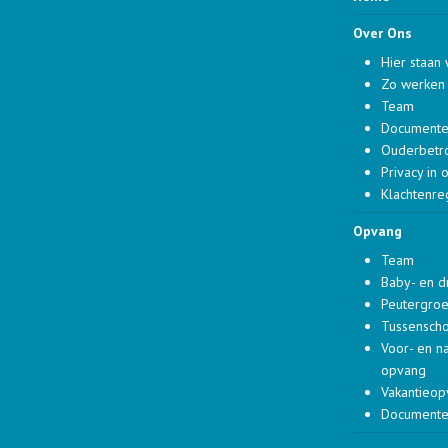
Over Ons
Hier staan 
Zo werken 
Team
Document
Ouderbetr
Privacy in 
Klachtenre
Opvang
Team
Baby- en 
Peutergro
Tussensch
Voor- en n
opvang
Vakantieo
Document