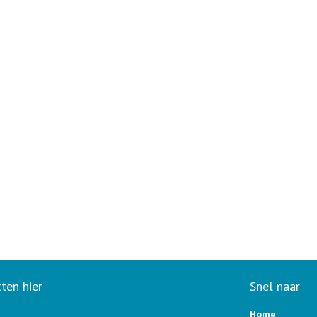
tten hier
Snel naar
Home