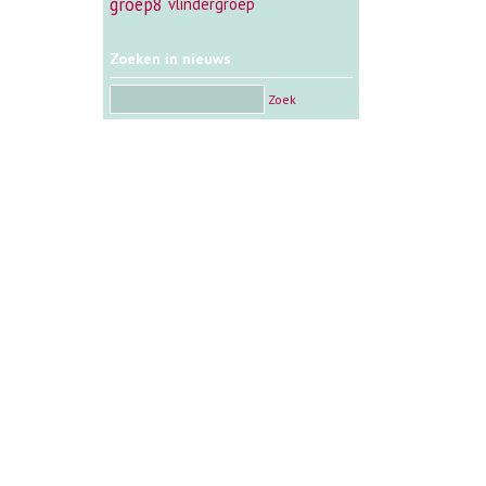
groep8
vlindergroep
Zoeken in nieuws
Zoek