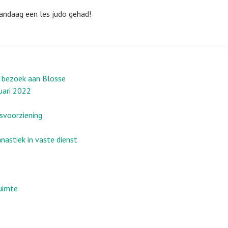
vandaag een les judo gehad!
t bezoek aan Blosse
uari 2022
svoorziening
astiek in vaste dienst
ruimte