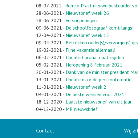
08-07-2021
-
Remco Prast nieuwe bestuurder vo
28-06-2021
-
Nieuwsbrief week 26
28-06-2021
-
Versoepelingen
09-06-2021
-
De schoolfotograaf komt langs!
12-04-2021
-
Nieuwsbrief week 15
09-04-2021
-
Betrokken ouder(s)/verzorger(s) g
19-02-2021
-
Fijne vakantie allemaal!
06-02-2021
-
Update Corona maatregelen
05-02-2021
-
Heropening 8 februari 2021
20-01-2021
-
Dank van de minister president Ma
13-01-2021
-
Update n.a.v. de persconferentie
11-01-2021
-
Nieuwsbrief week 2
04-01-2021
-
De beste wensen voor 2021!
18-12-2020
-
Laatste nieuwsbrief van dit jaar
04-12-2020
-
MR nieuwsbrief
Contact
Wij zi