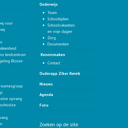
Onderwijs
Team
Schooltijden
wij voor
Schoolvakanties
wij
en vrije dagen
Zorg
en
Documenten
okkenheid
ons kindcentrum
Kennismaken
geling Blosse
Contact
Ouderapp Ziber Kwieb
Nieuws
dreumesgroep
ep
Agenda
oolse opvang
aschoolse
Foto
pvang
en
Zoeken op de site