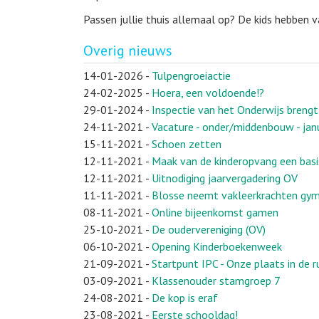
Passen jullie thuis allemaal op? De kids hebben 
Overig nieuws
14-01-2026
-
Tulpengroeiactie
24-02-2025
-
Hoera, een voldoende!?
29-01-2024
-
Inspectie van het Onderwijs breng
24-11-2021
-
Vacature - onder/middenbouw - jan
15-11-2021
-
Schoen zetten
12-11-2021
-
Maak van de kinderopvang een basi
12-11-2021
-
Uitnodiging jaarvergadering OV
11-11-2021
-
Blosse neemt vakleerkrachten gymn
08-11-2021
-
Online bijeenkomst gamen
25-10-2021
-
De oudervereniging (OV)
06-10-2021
-
Opening Kinderboekenweek
21-09-2021
-
Startpunt IPC - Onze plaats in de 
03-09-2021
-
Klassenouder stamgroep 7
24-08-2021
-
De kop is eraf
23-08-2021
-
Eerste schooldag!