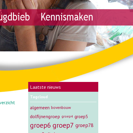
Laatste nieuws
Tagcloud
verzicht
algemeen
bovenbouw
dolfijnengroep
groep5
groep4
groep7
groep6
groep78