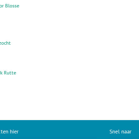
or Blosse
ezocht
rk Rutte
tten hier
Snel naar