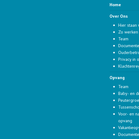
Home
Over Ons
Hier staan 
Zo werken 
Team
Document
Ouderbetr
Privacy in 
Klachtenre
Opvang
Team
Baby- en 
Peutergro
Tussensch
Voor- en n
opvang
Vakantieo
Document