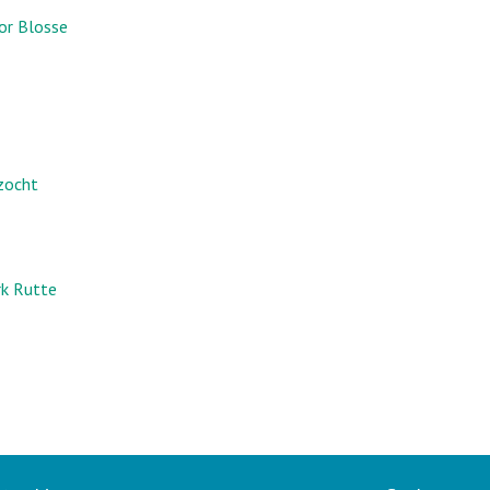
or Blosse
ezocht
rk Rutte