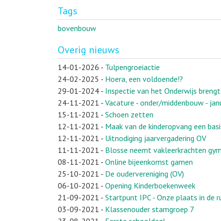
Tags
bovenbouw
Overig nieuws
14-01-2026
-
Tulpengroeiactie
24-02-2025
-
Hoera, een voldoende!?
29-01-2024
-
Inspectie van het Onderwijs breng
24-11-2021
-
Vacature - onder/middenbouw - jan
15-11-2021
-
Schoen zetten
12-11-2021
-
Maak van de kinderopvang een basi
12-11-2021
-
Uitnodiging jaarvergadering OV
11-11-2021
-
Blosse neemt vakleerkrachten gymn
08-11-2021
-
Online bijeenkomst gamen
25-10-2021
-
De oudervereniging (OV)
06-10-2021
-
Opening Kinderboekenweek
21-09-2021
-
Startpunt IPC - Onze plaats in de 
03-09-2021
-
Klassenouder stamgroep 7
23-08-2021
-
Eerste schooldag!