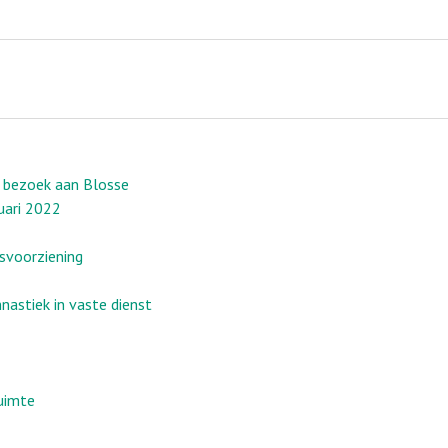
t bezoek aan Blosse
uari 2022
svoorziening
astiek in vaste dienst
ruimte