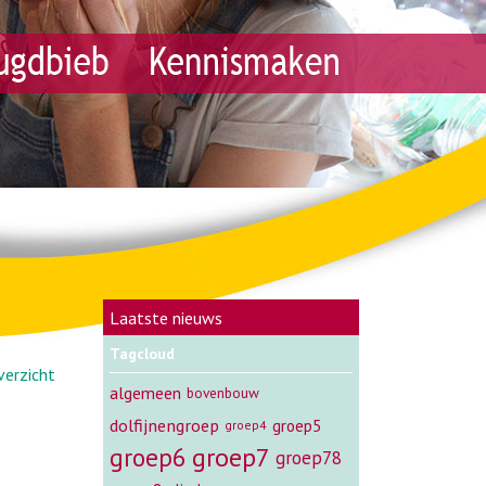
Laatste nieuws
Tagcloud
verzicht
algemeen
bovenbouw
dolfijnengroep
groep5
groep4
groep7
groep6
groep78