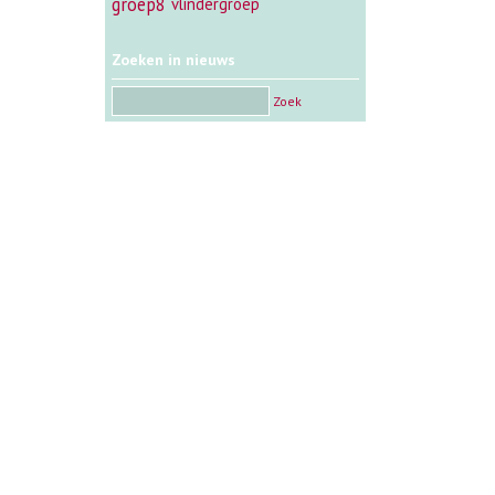
groep8
vlindergroep
Zoeken in nieuws
Zoek