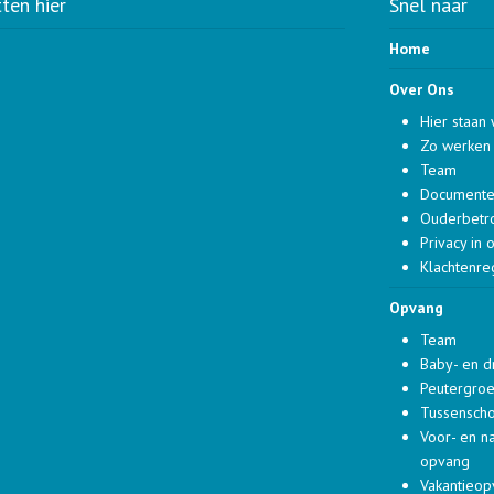
tten hier
Snel naar
Home
Over Ons
Hier staan 
Zo werken 
Team
Document
Ouderbetr
Privacy in 
Klachtenre
Opvang
Team
Baby- en 
Peutergro
Tussensch
Voor- en n
opvang
Vakantieo