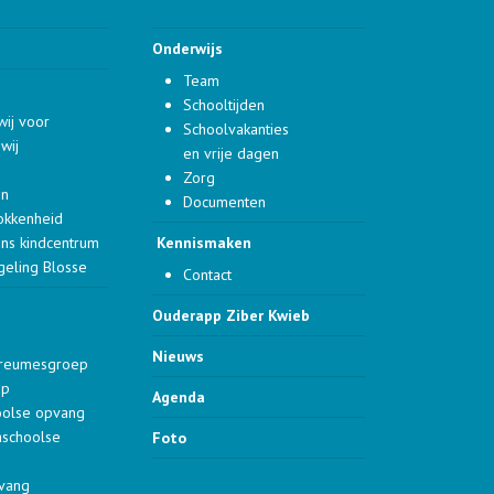
Onderwijs
Team
Schooltijden
wij voor
Schoolvakanties
wij
en vrije dagen
Zorg
en
Documenten
okkenheid
ons kindcentrum
Kennismaken
geling Blosse
Contact
Ouderapp Ziber Kwieb
Nieuws
dreumesgroep
ep
Agenda
oolse opvang
aschoolse
Foto
pvang