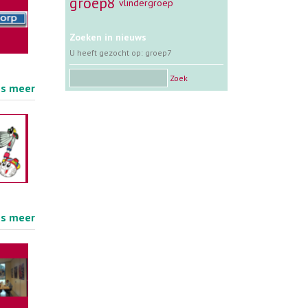
groep8
vlindergroep
Zoeken in nieuws
U heeft gezocht op: groep7
Zoek
es meer
es meer