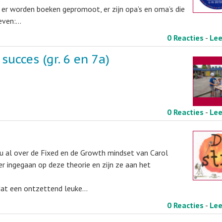
: er worden boeken gepromoot, er zijn opa’s en oma’s die
reven:…
0 Reacties
-
Le
succes (gr. 6 en 7a)
0 Reacties
-
Le
 u al over de Fixed en de Growth mindset van Carol
er ingegaan op deze theorie en zijn ze aan het
 dat een ontzettend leuke…
0 Reacties
-
Le