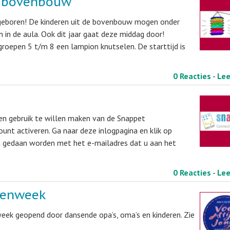
e bovenbouw
ie geboren! De kinderen uit de bovenbouw mogen onder
in de aula. Ook dit jaar gaat deze middag door!
oepen 5 t/m 8 een lampion knutselen. De starttijd is
0 Reacties
-
Le
n gebruik te willen maken van de Snappet
unt activeren. Ga naar deze inlogpagina en klik op
n gedaan worden met het e-mailadres dat u aan het
0 Reacties
-
Le
kenweek
k geopend door dansende opa’s, oma’s en kinderen. Zie