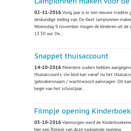
Lampionnen maken voor d
02-11-2016
Vorig jaar is er een nieuwe tradit
deskundige leiding van De Keet lampionnen maken 
Woensdag 9 november mogen de kinderen uit de gr
13.30 uur. De…
Snappet thuisaccount
14-10-2016
Meerdere ouders hebben aangegeve
thuisaccounts. Uw kind kan vanaf nu het thuisacco
’gebruikersnaam / wachtwoord aanvragen’. Dit ka
begin van het schooljaar…
Filmpje opening Kinderboe
05-10-2016
Vanmorgen werd de Kinderboekenwee
hier een filmpje van deze swingende opening.