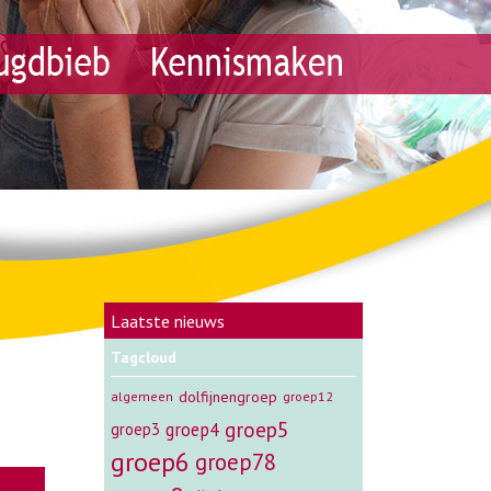
Laatste nieuws
Tagcloud
dolfijnengroep
algemeen
groep12
groep5
groep4
groep3
groep6
groep78