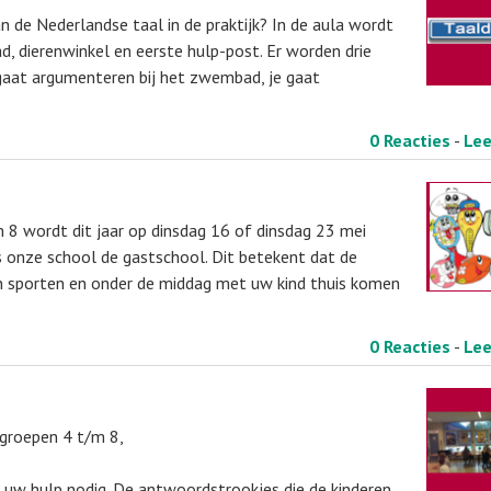
an de Nederlandse taal in de praktijk? In de aula wordt
 dierenwinkel en eerste hulp-post. Er worden drie
 gaat argumenteren bij het zwembad, je gaat
0 Reacties
-
Le
8 wordt dit jaar op dinsdag 16 of dinsdag 23 mei
s onze school de gastschool. Dit betekent dat de
en sporten en onder de middag met uw kind thuis komen
0 Reacties
-
Le
 groepen 4 t/m 8,
 uw hulp nodig. De antwoordstrookjes die de kinderen