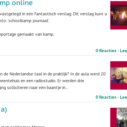
amp online
vastgelegd in een fantastisch verslag. Dit verslag kunt u
to: ’schoolkamp journaal’.
reportage gemaakt van kamp.
0 Reacties
-
Le
an de Nederlandse taal in de praktijk? In de aula werd 20
eentehuis en een radiostudio. Er werden drie
ing solliciteren naar een baantje in…
0 Reacties
-
Le
7a)
 met politieman Meines,