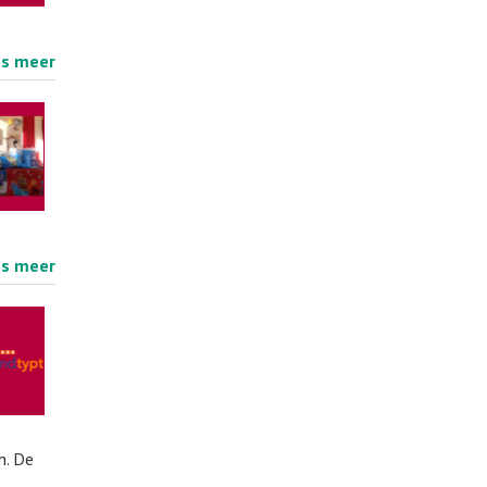
es meer
es meer
n. De