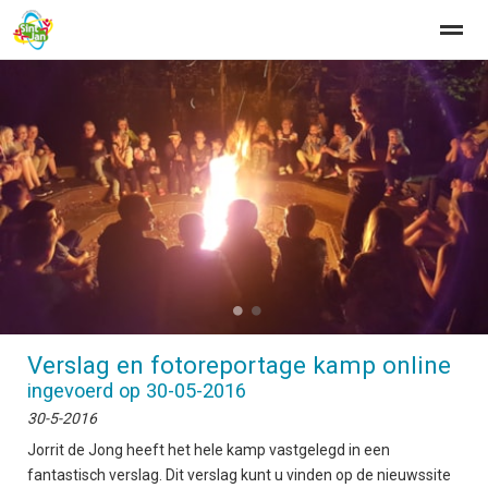
Home
Zoeken
Nieuws
Agenda
Fo
●
●
Verslag en fotoreportage kamp online
ingevoerd op 30-05-2016
30-5-2016
Jorrit de Jong heeft het hele kamp vastgelegd in een
fantastisch verslag. Dit verslag kunt u vinden op de nieuwssite