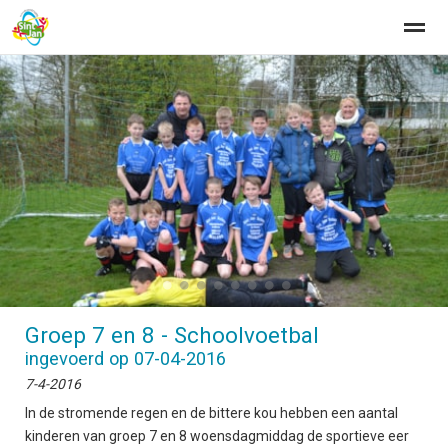
Home
Zoeken
Nieuws
Agenda
Fo
●
●
●
●
●
●
●
●
Groep 7 en 8 - Schoolvoetbal
ingevoerd op 07-04-2016
7-4-2016
In de stromende regen en de bittere kou hebben een aantal
kinderen van groep 7 en 8 woensdagmiddag de sportieve eer