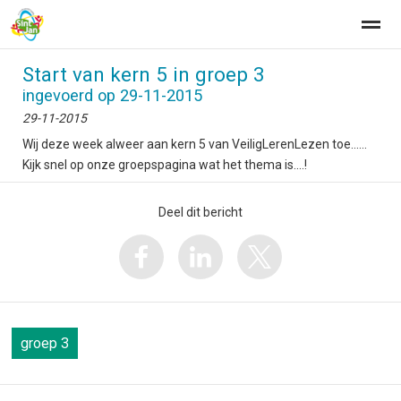
Start van kern 5 in groep 3
ingevoerd op 29-11-2015
29-11-2015
Wij deze week alweer aan kern 5 van VeiligLerenLezen toe......
Home
Zoeken
Nieuws
Agenda
Fo
Kijk snel op onze groepspagina wat het thema is....!
Deel dit bericht
groep 3